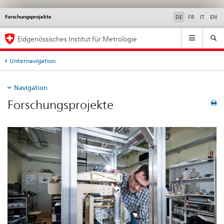
Forschungsprojekte
Service
DE
FR
IT
EN
navigation
Hauptnavigation
Eidgenössisches Institut für Metrologie
Unternavigation
Navigation
Forschungsprojekte