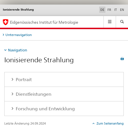
Ionisierende Strahlung
Service
DE
FR
IT
EN
navigation
Hauptnavigation
Eidgenössisches Institut für Metrologie
Unternavigation
Navigation
Ionisierende Strahlung
Portrait
Dienstleistungen
Forschung und Entwicklung
Letzte Änderung 24.09.2024
Zum Seitenanfang