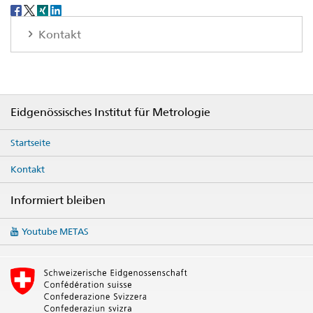
Social
share
Kontakt
Footer
Eidgenössisches Institut für Metrologie
Startseite
Kontakt
Informiert bleiben
Social
Youtube METAS
media
links