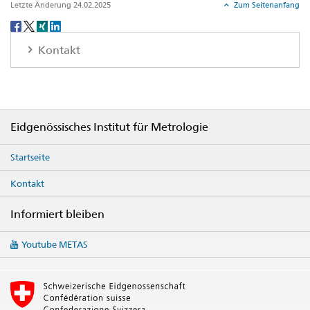
Letzte Änderung 24.02.2025
Zum Seitenanfang
Social
share
Kontakt
Footer
Eidgenössisches Institut für Metrologie
Startseite
Kontakt
Informiert bleiben
Social
Youtube METAS
media
links