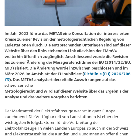
Im Jahr 2023 führte das METAS eine Konsultation der interessierten
Kreise zu einer Revision der metrologierechtlichen Regelung von
Ladestationen durch. Die entsprechenden Unterlagen sind auf dieser
Website über den links stehenden Link «Revision der EMmV»
weiterhin öffentlich zugänglich. Anschliessend wurde die Revision
bis zu einer Änderung der Messgeräterichtlinie der EU (2014/32/EU,
MID) sistiert. Die Änderung wurde inzwischen beschlossen und im
März 2026 im Amtsblatt der EU publiziert (
Richtlinie (EU) 2026/706
). Das METAS analysiert derzeit die Auswirkungen auf das
schweizerische
Metrologierecht und wird auf dieser Website über das Ergebnis der
Analyse und das weitere Vorgehen berichten.
Der Marktanteil der Elektrofahrzeuge wächst in ganz Europa
zunehmend. Die Verfügbarkeit von Ladestationen ist einer der
wichtigsten Erfolgsfaktoren für die Verbreitung der
Elektrofahrzeuge. In vielen Ländern Europas, so auch in der Schweiz,
sind Elektrizitätszähler, die Kunden und Kundinnen an öffentlichen