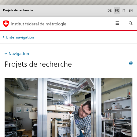
Projets de recherche
Service
DE
FR
IT
EN
navigation
Navigation
Institut fédéral de métrologie
Unternavigation
Navigation
Projets de recherche