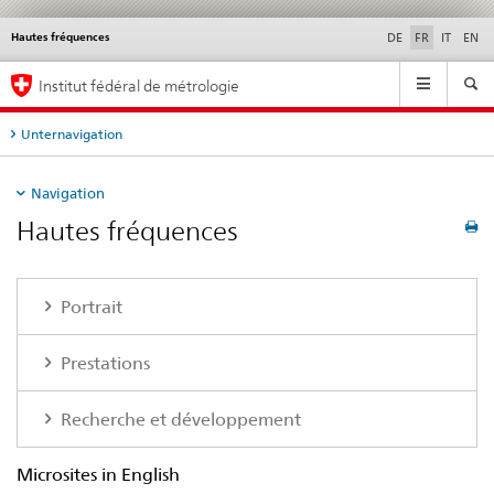
Hautes fréquences
Service
DE
FR
IT
EN
navigation
Navigation
Institut fédéral de métrologie
Unternavigation
Navigation
Hautes fréquences
Portrait
Prestations
Recherche et développement
Microsites in English