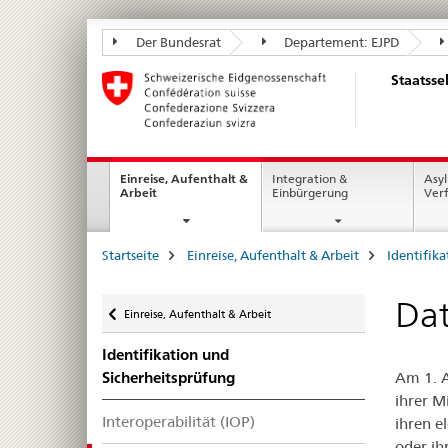
Staatssekretariat
Der Bundesrat
Departement: EJPD
für
Staatsse
Migration
SEM
Hauptnavigation
Einreise, Aufenthalt &
Integration &
Asyl
current
Arbeit
Einbürgerung
Ver
page
Seitenpfad
Startseite
Einreise, Aufenthalt & Arbeit
Identifik
(Breadcrumb)
Zurück
Da
Einreise, Aufenthalt & Arbeit
Identifikation und
Am 1. A
Sicherheitsprüfung
ihrer M
Interoperabilität (IOP)
ihren e
oder ih