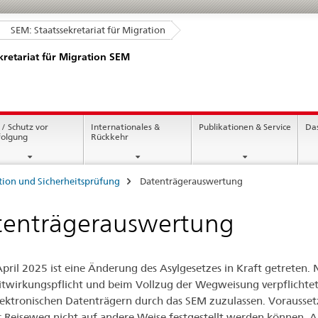
SEM: Staatssekretariat für Migration
kretariat für Migration SEM
 / Schutz vor
Internationales &
Publikationen & Service
Da
folgung
Rückkehr
ation und Sicherheitsprüfung
Datenträgerauswertung
tenträgerauswertung
pril 2025 ist eine Änderung des Asylgesetzes in Kraft getreten
itwirkungspflicht und beim Vollzug der Wegweisung verpflichte
lektronischen Datenträgern durch das SEM zuzulassen. Voraussetzun
r Reiseweg nicht auf andere Weise festgestellt werden können. A