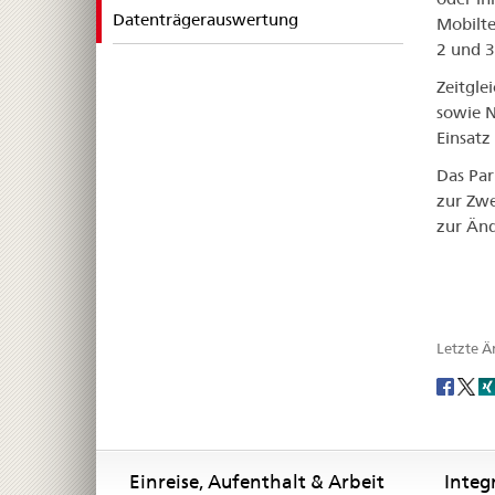
selected
Datenträgerauswertung
Mobilte
2 und 3
Zeitgle
sowie N
Einsatz
Das Par
zur Zwe
zur Änd
Letzte 
Social
share
Footer
Footer
Einreise, Aufenthalt & Arbeit
Integ