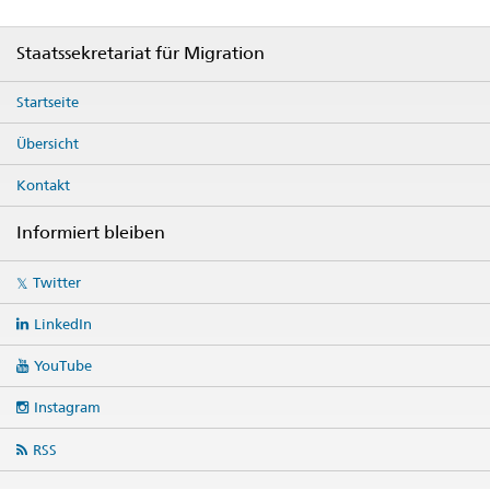
Footer
Staatssekretariat für Migration
Startseite
Übersicht
Kontakt
Informiert bleiben
Social
Twitter
media
links
LinkedIn
YouTube
Instagram
RSS