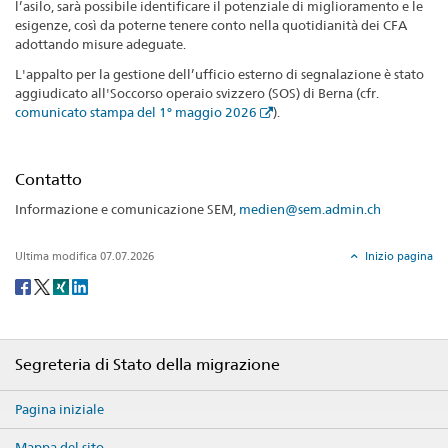
l’asilo, sarà possibile identificare il potenziale di miglioramento e le
esigenze, così da poterne tenere conto nella quotidianità dei CFA
adottando misure adeguate.
L'appalto per la gestione dell’ufficio esterno di segnalazione è stato
aggiudicato all'Soccorso operaio svizzero (SOS) di Berna (cfr.
comunicato stampa del 1° maggio 2026
).
Contatto
Informazione e comunicazione SEM,
medien@sem.admin.ch
Ultima modifica 07.07.2026
Inizio pagina
Social
share
Footer
Segreteria di Stato della migrazione
Pagina iniziale
Mappa del sito