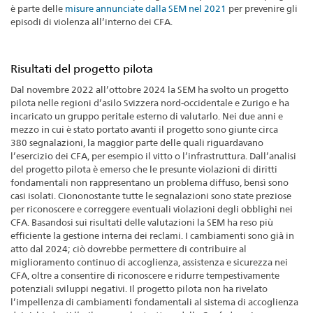
è parte delle
misure annunciate dalla SEM nel 2021
per prevenire gli
episodi di violenza all’interno dei CFA.
Risultati del progetto pilota
Dal novembre 2022 all’ottobre 2024 la SEM ha svolto un progetto
pilota nelle regioni d’asilo Svizzera nord-occidentale e Zurigo e ha
incaricato un gruppo peritale esterno di valutarlo. Nei due anni e
mezzo in cui è stato portato avanti il progetto sono giunte circa
380 segnalazioni, la maggior parte delle quali riguardavano
l’esercizio dei CFA, per esempio il vitto o l’infrastruttura. Dall’analisi
del progetto pilota è emerso che le presunte violazioni di diritti
fondamentali non rappresentano un problema diffuso, bensì sono
casi isolati. Ciononostante tutte le segnalazioni sono state preziose
per riconoscere e correggere eventuali violazioni degli obblighi nei
CFA. Basandosi sui risultati delle valutazioni la SEM ha reso più
efficiente la gestione interna dei reclami. I cambiamenti sono già in
atto dal 2024; ciò dovrebbe permettere di contribuire al
miglioramento continuo di accoglienza, assistenza e sicurezza nei
CFA, oltre a consentire di riconoscere e ridurre tempestivamente
potenziali sviluppi negativi. Il progetto pilota non ha rivelato
l’impellenza di cambiamenti fondamentali al sistema di accoglienza