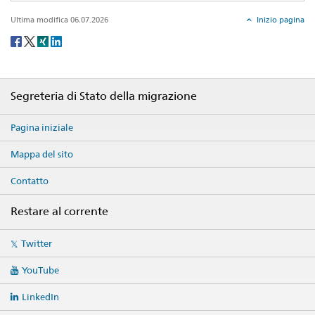
Ultima modifica 06.07.2026
Inizio pagina
Social
share
Footer
Segreteria di Stato della migrazione
Pagina iniziale
Mappa del sito
Contatto
Restare al corrente
Social
Twitter
media
links
YouTube
LinkedIn