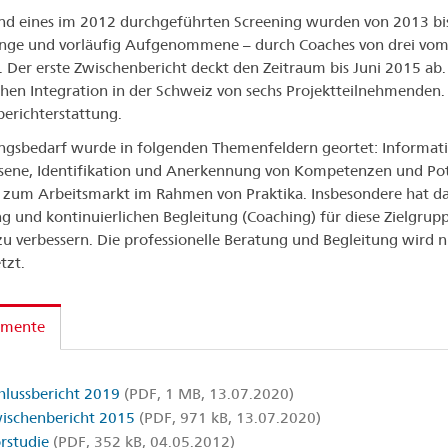
d eines im 2012 durchgeführten Screening wurden von 2013 bi
inge und vorläufig Aufgenommene – durch Coaches von drei vom
. Der erste Zwischenbericht deckt den Zeitraum bis Juni 2015 ab.
chen Integration in der Schweiz von sechs Projektteilnehmenden
berichterstattung.
gsbedarf wurde in folgenden Themenfeldern geortet: Informati
ene, Identifikation und Anerkennung von Kompetenzen und Pote
zum Arbeitsmarkt im Rahmen von Praktika. Insbesondere hat da
g und kontinuierlichen Begleitung (Coaching) für diese Zielgru
zu verbessern. Die professionelle Beratung und Begleitung wird
tzt.
mente
hlussbericht 2019
(PDF, 1 MB, 13.07.2020)
ischenbericht 2015
(PDF, 971 kB, 13.07.2020)
rstudie
(PDF, 352 kB, 04.05.2012)