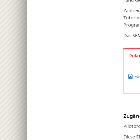
Zahlrei
Tutorin
Program
Das SEM
Doku
Fa
Zugäng
Pilotpr
Diese E