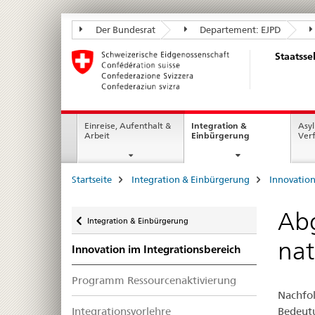
Staatssekretariat
Der Bundesrat
Departement: EJPD
für
Staatsse
Migration
SEM
Hauptnavigation
Einreise, Aufenthalt &
Integration &
Asyl
current
Arbeit
Einbürgerung
Ver
page
Seitenpfad
Startseite
Integration & Einbürgerung
Innovation
(Breadcrumb)
Zurück
Abg
Integration & Einbürgerung
nat
Innovation im Integrationsbereich
Programm Ressourcenaktivierung
Nachfol
Bedeutu
Integrationsvorlehre