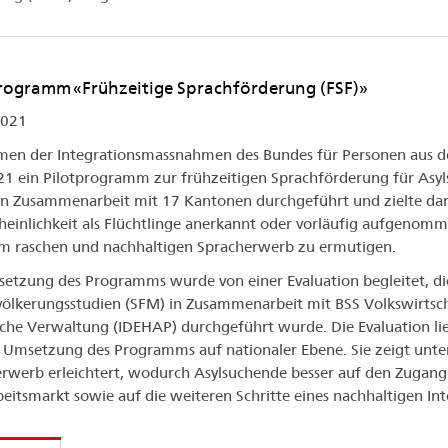
rogramm «Frühzeitige Sprachförderung (FSF)»
021
en der Integrationsmassnahmen des Bundes für Personen aus d
1 ein Pilotprogramm zur frühzeitigen Sprachförderung für Asy
n Zusammenarbeit mit 17 Kantonen durchgeführt und zielte dara
einlichkeit als Flüchtlinge anerkannt oder vorläufig aufgenom
m raschen und nachhaltigen Spracherwerb zu ermutigen.
etzung des Programms wurde von einer Evaluation begleitet, di
ölkerungsstudien (SFM) in Zusammenarbeit mit BSS Volkswirtscha
iche Verwaltung (IDEHAP) durchgeführt wurde. Die Evaluation lie
 Umsetzung des Programms auf nationaler Ebene. Sie zeigt unte
rwerb erleichtert, wodurch Asylsuchende besser auf den Zugang
eitsmarkt sowie auf die weiteren Schritte eines nachhaltigen In