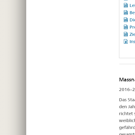
Le
Be
Di
Pr
Zi
In
Massn
2016–2
Das Sta
den Jah
richtet
weiblic
gefährd
gesamts