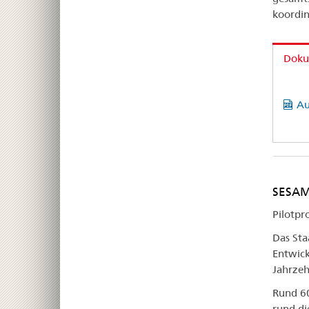
koordin
Doku
Au
SESAM:
Pilotpr
Das Sta
Entwick
Jahrzeh
Rund 60
rund di