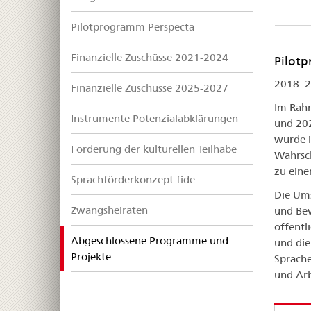
Pilotprogramm Perspecta
Finanzielle Zuschüsse 2021-2024
Pilotp
2018–2
Finanzielle Zuschüsse 2025-2027
Im Rahm
Instrumente Potenzialabklärungen
und 202
wurde i
Förderung der kulturellen Teilhabe
Wahrsch
zu eine
Sprachförderkonzept fide
Die Ums
Zwangsheiraten
und Bev
öffentl
Abgeschlossene Programme und
und die
selected
Projekte
Sprache
und Arb