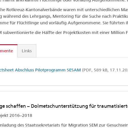
che Rotkreuz-Kantonalverbände waren mit unterschiedlichen Ma
g während des Lehrgangs, Mentoring für die Suche nach Praktik
me für Flüchtlinge und vorläufig Aufgenommene. Sie führten i
 subventionierte die Hälfte der Projektkosten mit einer Million 
mente
Links
ctsheet Abschluss Pilotprogramm SESAM
(PDF, 589 kB, 17.11.20
e schaffen – Dolmetschunterstützung für traumatisiert
ojekt 2016–2018
inladung des Staatssekretariats für Migration SEM zur Gesuchsein