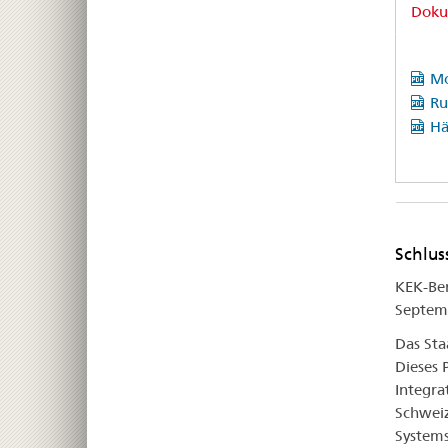
Doku
Mo
Ru
Hä
Schlus
KEK-Be
Septem
Das Sta
Dieses 
Integra
Schweiz
Systems