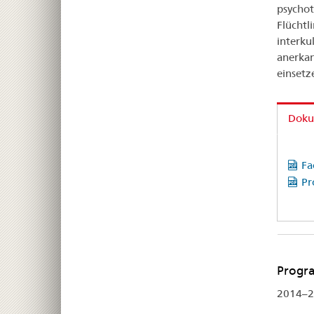
psychot
Flüchtl
interku
anerkan
einsetz
Doku
Fa
Pr
Progr
2014–2