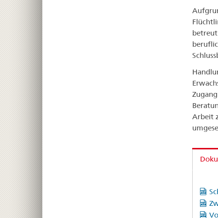
Aufgrun
Flüchtl
betreut
berufli
Schluss
Handlun
Erwachs
Zugang 
Beratun
Arbeit 
umgese
Doku
Sc
Zw
Vo