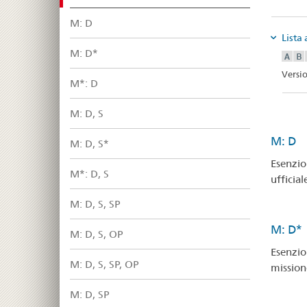
M: D
Lista 
M: D*
Versio
M*: D
M: D, S
M: D
M: D, S*
Esenzion
M*: D, S
ufficial
M: D, S, SP
M: D*
M: D, S, OP
Esenzion
M: D, S, SP, OP
missione
M: D, SP