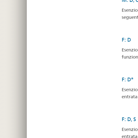
M: D, 
Esenzion
seguenti
F: D
Esenzion
funzion
F: D*
Esenzion
entrata
F: D, S
Esenzion
entrata