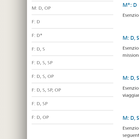
M*: D
M: D, OP
Esenzion
F: D
F: D*
M: D, 
Esenzion
F: D, S
missione
F: D, S, SP
F: D, S, OP
M: D, 
Esenzion
F: D, S, SP, OP
viaggian
F: D, SP
F: D, OP
M: D, S
Esenzion
seguenti