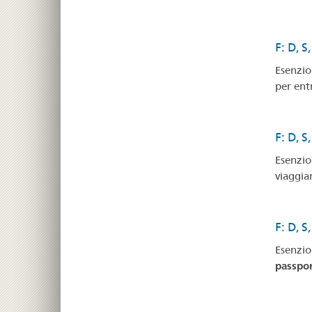
F: D, S
Esenzion
per ent
F: D, S
Esenzion
viaggia
F: D, S
Esenzion
passpor