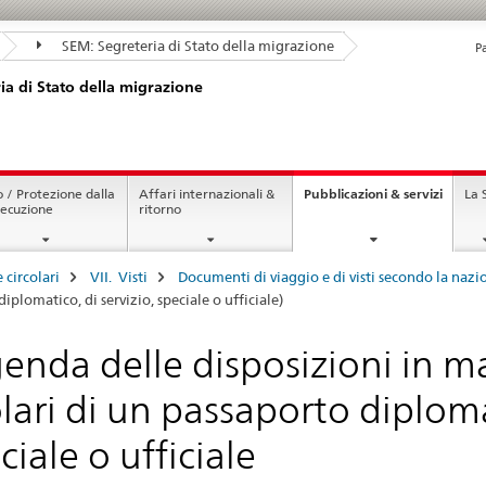
SEM: Segreteria di Stato della migrazione
P
ia di Stato della migrazione
curren
o / Protezione dalla
Affari internazionali &
Pubblicazioni & servizi
La
page
secuzione
ritorno
e circolari
VII. Visti
Documenti di viaggio e di visti secondo la nazion
iplomatico, di servizio, speciale o ufficiale)
enda delle disposizioni in mat
olari di un passaporto diploma
ciale o ufficiale