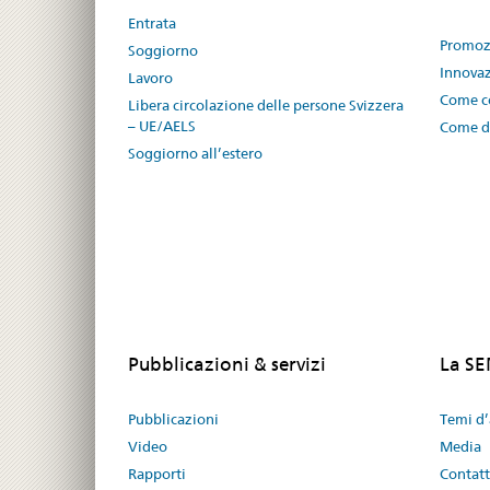
Entrata
Promozi
Soggiorno
Innovaz
Lavoro
Come co
Libera circolazione delle persone Svizzera
– UE/AELS
Come di
Soggiorno all’estero
Pubblicazioni & servizi
La S
Pubblicazioni
Temi d’
Video
Media
Rapporti
Contat