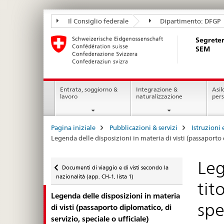
Segreteria
Il Consiglio federale
Dipartimento: DFGP
di
Segreter
Stato
SEM
della
migrazione
Navigation
SEM
Entrata, soggiorno &
Integrazione &
Asil
lavoro
naturalizzazione
per
Breadcrumb
Pagina iniziale
Pubblicazioni & servizi
Istruzioni 
Legenda delle disposizioni in materia di visti (passaporto d
Ritornare
Leg
Documenti di viaggio e di visti secondo la
nazionalità (app. CH-1, lista 1)
tit
Legenda delle disposizioni in materia
spe
di visti (passaporto diplomatico, di
servizio, speciale o ufficiale)