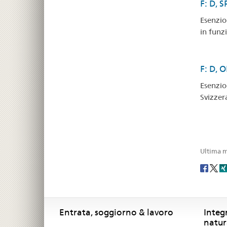
F: D, S
Esenzion
in funz
F: D, O
Esenzion
Svizzer
Ultima m
Social
share
Footer
Footer
Entrata, soggiorno & lavoro
Integ
natur