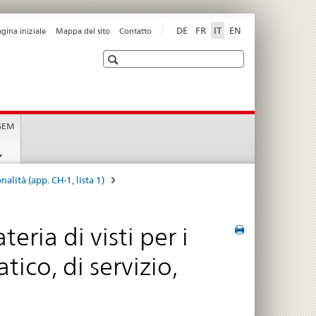
DE
FR
IT
EN
agina iniziale
Mappa del sito
Contatto
Ricerca
t
 SEM
alità (app. CH-1, lista 1)
eria di visti per i
tico, di servizio,