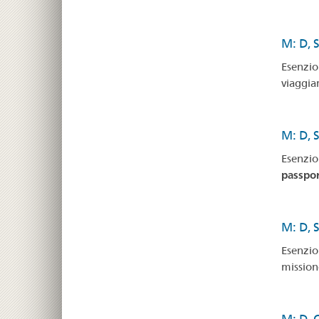
M: D, 
Esenzion
viaggian
M: D, S
Esenzion
passpor
M: D, 
Esenzion
missione