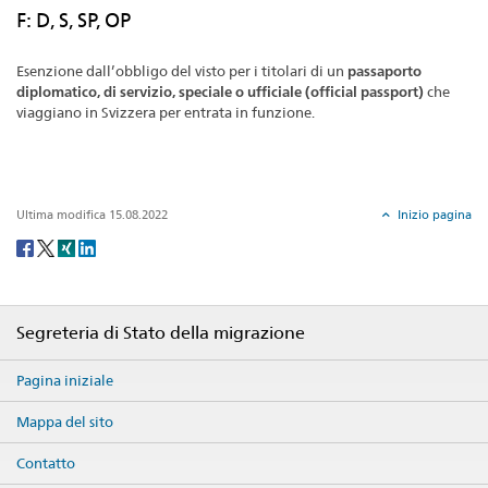
F: D, S, SP, OP
Esenzione dall’obbligo del visto per i titolari di un
passaporto
diplomatico, di servizio, speciale o ufficiale (official passport)
che
viaggiano in Svizzera per entrata in funzione.
Ultima modifica 15.08.2022
Inizio pagina
Social
share
Footer
Segreteria di Stato della migrazione
Pagina iniziale
Mappa del sito
Contatto