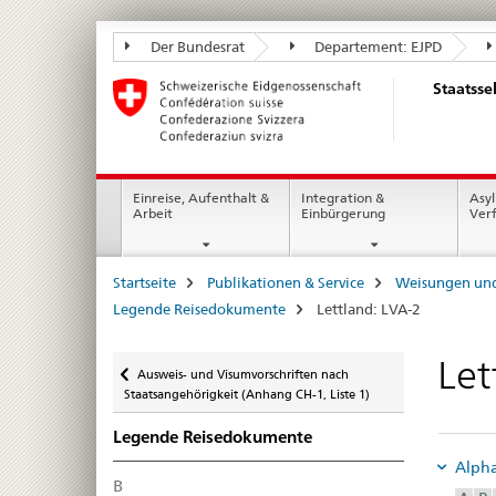
Staatssekretariat
Der Bundesrat
Departement: EJPD
für
Staatsse
Migration
SEM
Hauptnavigation
Einreise, Aufenthalt &
Integration &
Asyl
Arbeit
Einbürgerung
Ver
Seitenpfad
Startseite
Publikationen & Service
Weisungen und
(Breadcrumb)
Legende Reisedokumente
Lettland: LVA-2
Zurück
Let
Ausweis- und Visumvorschriften nach
Staatsangehörigkeit (Anhang CH-1, Liste 1)
Legende Reisedokumente
Alpha
B