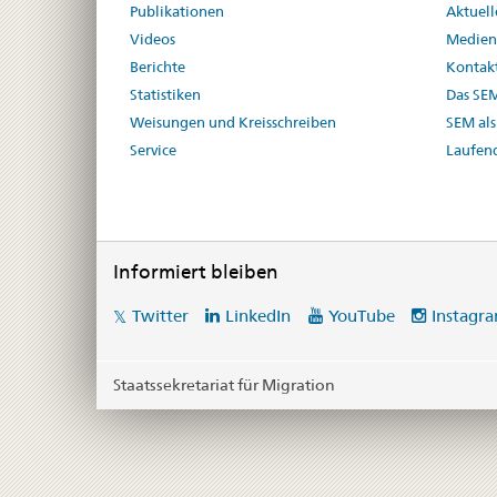
Publikationen
Aktuel
Videos
Medien
Berichte
Kontak
Statistiken
Das SE
Weisungen und Kreisschreiben
SEM als
Service
Laufen
Informiert bleiben
Social
Twitter
LinkedIn
YouTube
Instagr
media
links
Staatssekretariat für Migration