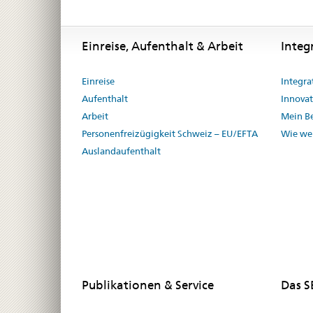
Footer
Footer
Einreise, Aufenthalt & Arbeit
Integ
Einreise
Integra
Aufenthalt
Innovat
Arbeit
Mein Be
Personenfreizügigkeit Schweiz – EU/EFTA
Wie we
Auslandaufenthalt
Publikationen & Service
Das 