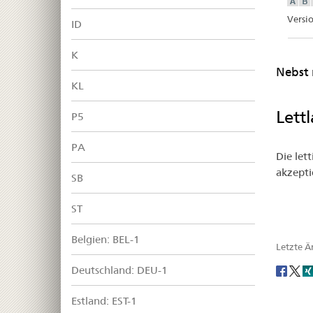
Versi
ID
K
Nebst 
KL
Lett
P5
PA
Die let
akzepti
SB
ST
Belgien: BEL-1
Letzte 
Social
Deutschland: DEU-1
share
Estland: EST-1