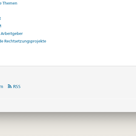
le Themen
t
M
 Arbeitgeber
de Rechtsetzungsprojekte
am
RSS