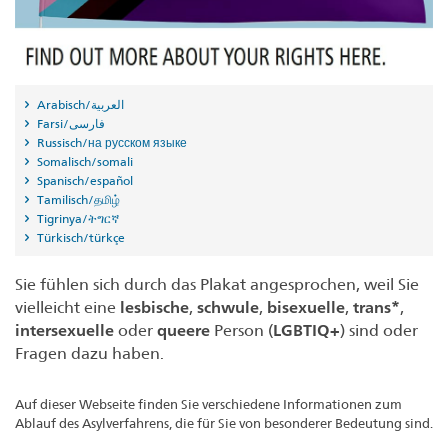
Arabisch/العربية
Farsi/فارسی
Russisch/на русском языке
Somalisch/somali
Spanisch/español
Tamilisch/தமிழ்
Tigrinya/ትግርኛ
Türkisch/türkçe
Sie fühlen sich durch das Plakat angesprochen, weil Sie
vielleicht eine
lesbische
,
schwule
,
bisexuelle
,
trans*
,
intersexuelle
oder
queere
Person (
LGBTIQ+
)
sind oder
Fragen dazu haben.
Auf dieser Webseite finden Sie verschiedene Informationen zum
Ablauf des Asylverfahrens, die für Sie von besonderer Bedeutung sind.