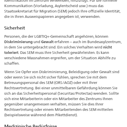
Identifikation im Zentrum verwenden, hinzufügt. Für die formelle
Kommunikation (Vorladung, Asylentscheid usw.) muss das
Staatssekretariat für Migration (SEM) jedoch Ihre offizielle Identität,
die in Ihren Ausweispapieren angegeben ist, verwenden.
Sicherheit
Personen, die der LGBTIQ+-Gemeinschaft angehören, können
Diskriminierung
und
Gewalt
erfahren – auch im Bundesasylzentrum,
in dem Sie untergebracht sind. Ein solches Verhalten wird
nicht
toleriert
. Das SEM muss Ihre Sicherheit gewährleisten. Es kann
verschiedene Massnahmen ergreifen, um der Situation Abhilfe zu
schaffen.
Wenn Sie Opfer von Diskriminierung, Beleidigung oder Gewalt sind
oder wenn Sie sich nicht sicher fühlen, sprechen Sie mit dem
Betreuungspersonal des SEM (ORS/AOZ) oder mit Ihrer
Rechtsvertretung. Bei einer unmittelbaren Gefährdung können Sie
sich an das Sicherheitspersonal (Securitas/Protectas) wenden. Sollte
sich eine Mitarbeiterin oder ein Mitarbeiter des Zentrums Ihnen
gegenüber unangemessen verhalten, müssen Sie dies Ihrer
Rechtsvertretung oder einem Mitarbeitenden des SEM mitteilen
(beispielsweise während dem Pikettdienst).
Medizinische Bedürfnisse