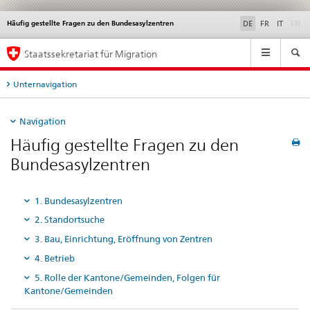
di
Häufig gestellte Fragen zu den Bundesasylzentren
Service
DE
FR
IT
EN
navigation
Hauptnavigation
Staatssekretariat für Migration
Unternavigation
Navigation
Häufig gestellte Fragen zu den
Bundesasylzentren
1. Bundesasylzentren
2. Standortsuche
3. Bau, Einrichtung, Eröffnung von Zentren
4. Betrieb
5. Rolle der Kantone/Gemeinden, Folgen für
Kantone/Gemeinden