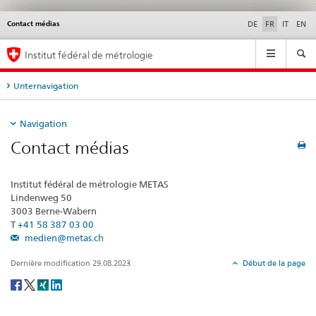
Contact médias
Service
DE
FR
IT
EN
navigation
Navigation
Institut fédéral de métrologie
Unternavigation
Navigation
Contact médias
Institut fédéral de métrologie METAS
Lindenweg 50
3003 Berne-Wabern
T
+41 58 387 03 00
medien@metas.ch
Dernière modification 29.08.2023
Début de la page
Social
share