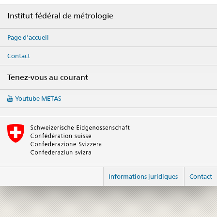
Footer
Institut fédéral de métrologie
Page d'accueil
Contact
Tenez-vous au courant
Social
Youtube METAS
media
links
Informations juridiques
Contact