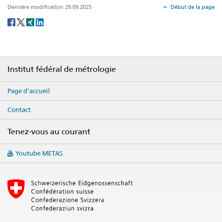
Dernière modification 29.09.2025
Début de la page
Social
share
Footer
Institut fédéral de métrologie
Page d'accueil
Contact
Tenez-vous au courant
Social
Youtube METAS
media
links