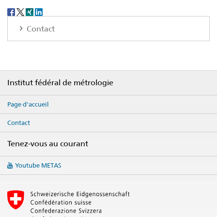
Social
share
Contact
Footer
Institut fédéral de métrologie
Page d'accueil
Contact
Tenez-vous au courant
Social
Youtube METAS
media
links