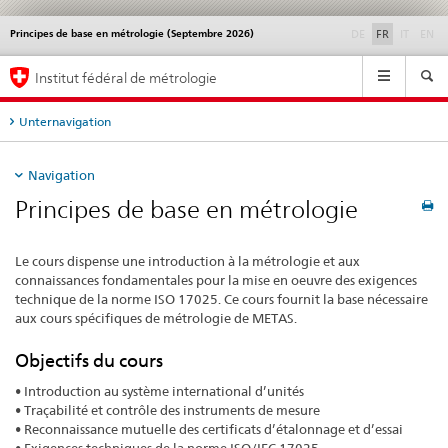
disabled
disable
di
Principes de base en métrologie (Septembre 2026)
Service
DE
FR
IT
EN
navigation
Navigation
Institut fédéral de métrologie
Unternavigation
Navigation
Principes de base en métrologie
Le cours dispense une introduction à la métrologie et aux
connaissances fondamentales pour la mise en oeuvre des exigences
technique de la norme ISO 17025. Ce cours fournit la base nécessaire
aux cours spécifiques de métrologie de METAS.
Objectifs du cours
• Introduction au système international d’unités
• Traçabilité et contrôle des instruments de mesure
• Reconnaissance mutuelle des certificats d’étalonnage et d’essai
• Exigences techniques de la norme ISO/IEC 17025