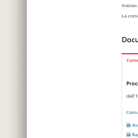
massa».
La cons
Doc
Cons
Proc
dall’
Comun
Av
Ra