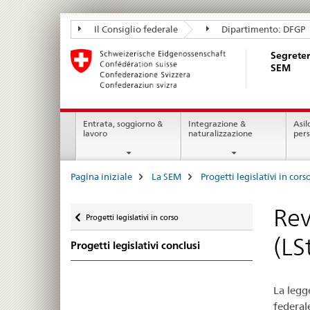
Segreteria
Il Consiglio federale
Dipartimento: DFGP
di
Segreter
Stato
SEM
della
migrazione
Navigation
SEM
Entrata, soggiorno &
Integrazione &
Asil
lavoro
naturalizzazione
per
Breadcrumb
Pagina iniziale
La SEM
Progetti legislativi in cors
Ritornare
Rev
Progetti legislativi in corso
(LS
Progetti legislativi conclusi
La legg
federal