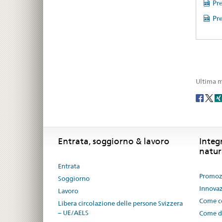
Pre
Pre
Ultima m
Social
share
Footer
Footer
Entrata, soggiorno & lavoro
Integ
natur
Entrata
Promozi
Soggiorno
Innovaz
Lavoro
Come co
Libera circolazione delle persone Svizzera
– UE/AELS
Come di