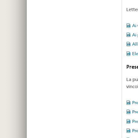
Lette
Ai
Ai 
All
Ele
Pres
La pu
vinco
Pr
Pre
Pre
Pre