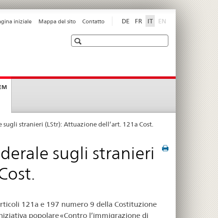
disabled
DE
FR
IT
EN
agina iniziale
Mappa del sito
Contatto
Ricerca
current
SEM
page
 sugli stranieri (LStr): Attuazione dell’art. 121a Cost.
derale sugli stranieri
Cost.
articoli 121a e 197 numero 9 della Costituzione
iniziativa popolare «Contro l’immigrazione di