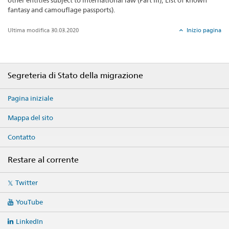
other entities subject to international law (Part III); List of known
fantasy and camouflage passports).
Ultima modifica 30.03.2020
Inizio pagina
Footer
Segreteria di Stato della migrazione
Pagina iniziale
Mappa del sito
Contatto
Restare al corrente
Social
Twitter
media
links
YouTube
LinkedIn