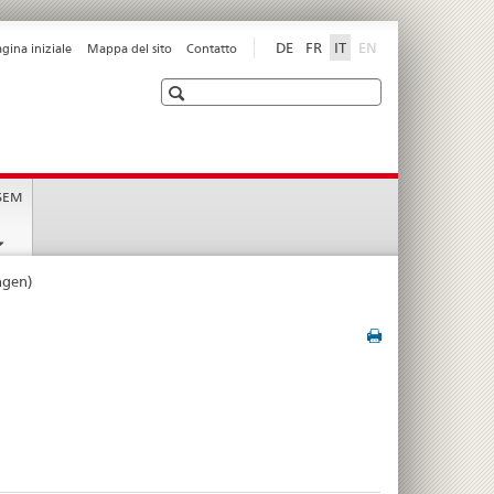
disabled
DE
FR
IT
EN
agina iniziale
Mappa del sito
Contatto
Ricerca
t
 SEM
ngen)