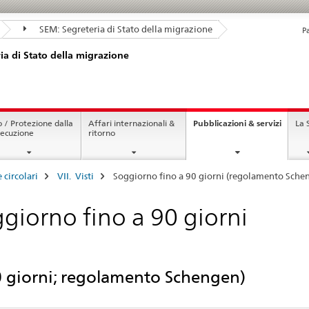
SEM: Segreteria di Stato della migrazione
P
ia di Stato della migrazione
curren
o / Protezione dalla
Affari internazionali &
Pubblicazioni & servizi
La
page
secuzione
ritorno
e circolari
VII. Visti
Soggiorno fino a 90 giorni (regolamento Sche
giorno fino a 90 giorni
0 giorni; regolamento Schengen)