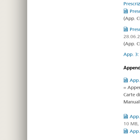
Prescri
Pres
(App. CH
Presc
28.06.
(App. CH
App. 3:
Appendi
App. 
= Appe
Carte di
Manual
App.
10 MB,
App.