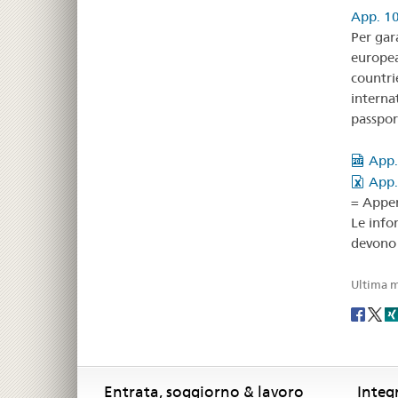
App. 10
Per gar
europea
countri
interna
passpor
App.
App.
= Appen
Le info
devono 
Ultima m
Social
share
Footer
Footer
Entrata, soggiorno & lavoro
Integ