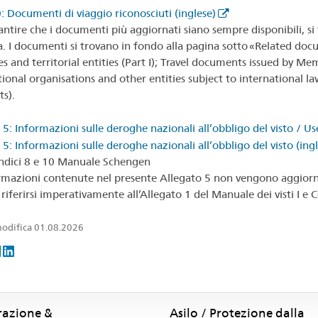
: Documenti di viaggio riconosciuti (inglese)
antire che i documenti più aggiornati siano sempre disponibili, si
. I documenti si trovano in fondo alla pagina sotto «Related doc
es and territorial entities (Part I); Travel documents issued by Me
tional organisations and other entities subject to international l
ts).
 5: Informazioni sulle deroghe nazionali all’obbligo del visto / Us
 5: Informazioni sulle deroghe nazionali all’obbligo del visto (ing
dici 8 e 10 Manuale Schengen
rmazioni contenute nel presente Allegato 5 non vengono aggiorna
riferirsi imperativamente all’Allegato 1 del Manuale dei visti I 
odifica 01.08.2026
razione &
Asilo / Protezione dalla