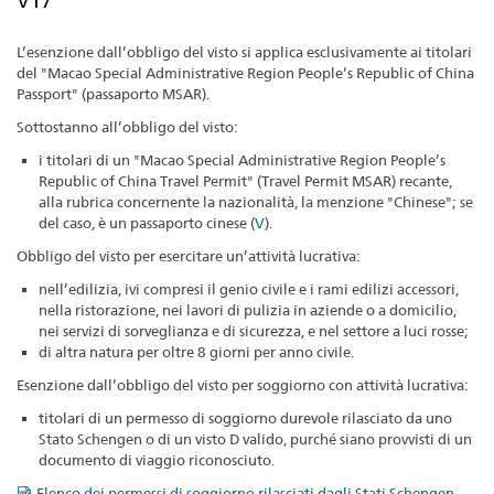
V17
L’esenzione dall’obbligo del visto si applica esclusivamente ai titolari
del "Macao Special Administrative Region People’s Republic of China
Passport" (passaporto MSAR).
Sottostanno all’obbligo del visto:
i titolari di un "Macao Special Administrative Region People’s
Republic of China Travel Permit" (Travel Permit MSAR) recante,
alla rubrica concernente la nazionalità, la menzione "Chinese"; se
del caso, è un passaporto cinese (
V
).
Obbligo del visto per esercitare un’attività lucrativa:
nell’edilizia, ivi compresi il genio civile e i rami edilizi accessori,
nella ristorazione, nei lavori di pulizia in aziende o a domicilio,
nei servizi di sorveglianza e di sicurezza, e nel settore a luci rosse;
di altra natura per oltre 8 giorni per anno civile.
Esenzione dall’obbligo del visto per soggiorno con attività lucrativa:
titolari di un permesso di soggiorno durevole rilasciato da uno
Stato Schengen o di un visto D valido, purché siano provvisti di un
documento di viaggio riconosciuto.
Elenco dei permessi di soggiorno rilasciati dagli Stati Schengen