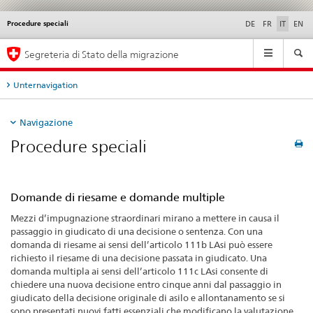
Procedure speciali
Service
DE
FR
IT
EN
navigation
Navigation
Segreteria di Stato della migrazione
Unternavigation
Navigazione
Procedure speciali
Domande di riesame e domande multiple
Mezzi d’impugnazione straordinari mirano a mettere in causa il
passaggio in giudicato di una decisione o sentenza. Con una
domanda di riesame ai sensi dell’articolo 111b LAsi può essere
richiesto il riesame di una decisione passata in giudicato. Una
domanda multipla ai sensi dell’articolo 111c LAsi consente di
chiedere una nuova decisione entro cinque anni dal passaggio in
giudicato della decisione originale di asilo e allontanamento se si
sono presentati nuovi fatti essenziali che modificano la valutazione