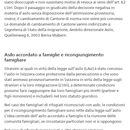
siano disoccupati e non sussistano motivi di revoca ai sensi dell’art. 62
LStrI. Dopo il passaggio in giudicato della decisione negativa in
materia d’asilo senza disposizione dell’ammissione provvisoria,
invece, il cambiamento di Cantone di norma non viene più concesso.
Le domande di cambiamento di Cantone vanno indirizzate a:
Segreteria di Stato della migrazione, Ambito direzionale Asilo,
Quellenweg 6, 3003 Berna-Wabern.
Asilo accordato a famiglie e ricongiungimento
famigliare
Stranieri ai quali in virtù della legge sull’asilo (LAsi) è stato concesso
l’asilo in Svizzera come protezione dalla persecuzione o che sono
stati ammessi provvisoriamente in Svizzera in virtù della legge sugli
stranieri e la loro integrazione (LStrI), a determinate condizioni
possono farsi raggiungere dai loro famigliari più stretti (partner e
figli minorenni) e includerli nel loro statuto giuridico.
Nel caso dei famigliari di rifugiati riconosciuti
con asilo
, le condizioni
per il ricongiungimento famigliare sono rette dalla legge sull’asilo.
L’idea centrale dell’asilo accordato a famiglie è la riunione delle
comunità famigliari, se circostanze particolari non vi si oppongono.