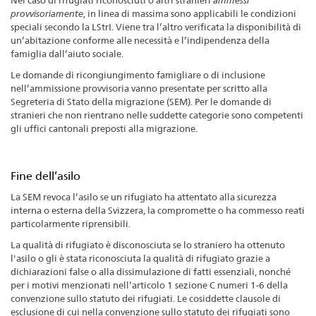
Nel caso di rifugiati riconosciuti o altri stranieri
ammessi
provvisoriamente
, in linea di massima sono applicabili le condizioni
speciali secondo la LStrI. Viene tra l’altro verificata la disponibilità di
un’abitazione conforme alle necessità e l’indipendenza della
famiglia dall’aiuto sociale.
Le domande di ricongiungimento famigliare o di inclusione
nell’ammissione provvisoria vanno presentate per scritto alla
Segreteria di Stato della migrazione (SEM). Per le domande di
stranieri che non rientrano nelle suddette categorie sono competenti
gli uffici cantonali preposti alla migrazione.
Fine dell’asilo
La SEM revoca l’asilo se un rifugiato ha attentato alla sicurezza
interna o esterna della Svizzera, la compromette o ha commesso reati
particolarmente riprensibili.
La qualità di rifugiato è disconosciuta se lo straniero ha ottenuto
l'asilo o gli è stata riconosciuta la qualità di rifugiato grazie a
dichiarazioni false o alla dissimulazione di fatti essenziali, nonché
per i motivi menzionati nell’articolo 1 sezione C numeri 1-6 della
convenzione sullo statuto dei rifugiati. Le cosiddette clausole di
esclusione di cui nella convenzione sullo statuto dei rifugiati sono