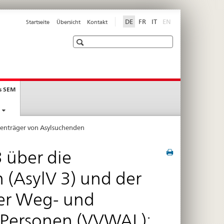
disabled
DE
FR
IT
EN
Startseite
Übersicht
Kontakt
Suche
current
s SEM
page
enträger von Asylsuchenden
 über die
(AsylV 3) und der
er Weg- und
 Personen (VVWAL):