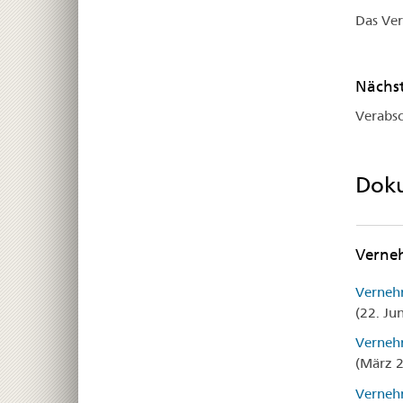
Das Ver
Nächst
Verabsc
Dok
Verne
Vernehm
(22. Ju
Vernehm
(März 
Verneh