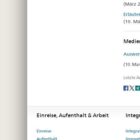
(März 
Erläute
(10. Mä
Medie
Auswert
(10. Mär
Letzte 
Social
share
Footer
Footer
Einreise, Aufenthalt & Arbeit
Integ
Einreise
Integra
Aufenthalt
Innovat