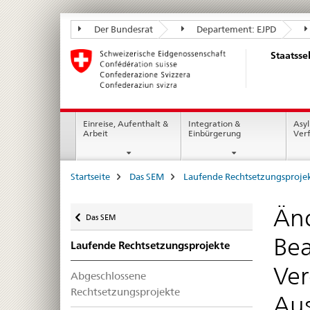
Staatssekretariat
Der Bundesrat
Departement: EJPD
für
Staatsse
Migration
SEM
Hauptnavigation
Einreise, Aufenthalt &
Integration &
Asyl
Arbeit
Einbürgerung
Ver
Seitenpfad
Startseite
Das SEM
Laufende Rechtsetzungsproje
(Breadcrumb)
Zurück
Änd
Das SEM
Bea
Laufende Rechtsetzungsprojekte
Ver
Abgeschlossene
Rechtsetzungsprojekte
Aus