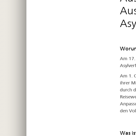
Aus
As
Worum
Am 17. 
Asylver
Am 1. O
ihrer M
durch d
Reisewe
Anpassu
den Vol
Was is