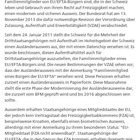
Familienmitglieder von EU/EFTA-Bürgern sind, die in der Schweiz
leben und Gebrauch von ihrem Recht auf Freizügigkeit machen,
einen modernen und sicheren Ausweis. Der Bundesrat hat am 13.
November 2013 die dafür notwendige Revision der Verordnung über
Zulassung, Aufenthalt und Erwerbstätigkeit (VZAE) verabschiedet.
Seit dem 24. Januar 2011 stellt die Schweiz für die Mehrheit der
Drittstaatsangehörigen mit Aufenthalt im Hoheitsgebiet der Schweiz
einen Ausländerausweis aus, der mit einem Datenchip versehen ist. Es
wurde beschlossen, diesen Aufenthaltstitel auch für
Drittstaatsangehörige auszustellen, die Familienmitglieder eines
EU/EFTA-Bürgers sind. Die neuen Bestimmungen der VZAE sehen vor,
dass der Ausländerausweis mit der Anmerkung "Familienmitglied
eines Bürgers der EU/EFTA" versehen wird. Diese Personen erhalten
zurzeit einen Ausländerausweis in Papierform. Diese Massnahme
stellt die erste Phase der Modernisierung der Ausländerausweise dar,
die zurzeit vom BFM geprüft wird und bis 2016 abgeschlossen sein
sollte.
Ausserdem erhalten Staatsangehörige eines Mitgliedstaates der EU,
der jedoch kein Vertragsstaat des Freizügigkeitsabkommens (FZA) ist,
beispielsweise Kroatien, ebenfalls einen biometrischen Ausweis,
allerdings mit einer Anmerkung zu ihrem besonderen Status: "EU-
Mitgliedstaat (FZA nicht anwendbar)". Staatsangehörige der
EU/EFTA, die in den Genuss des FZA kommen, erhalten ihrerseits wie