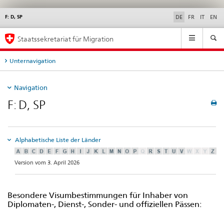
F: D, SP
Service
DE
FR
IT
EN
navigation
Hauptnavigation
Staatssekretariat für Migration
Unternavigation
Navigation
F: D, SP
Alphabetische Liste der Länder
Version vom 3. April 2026
Besondere Visumbestimmungen für Inhaber von
Diplomaten-, Dienst-, Sonder- und offiziellen Pässen: