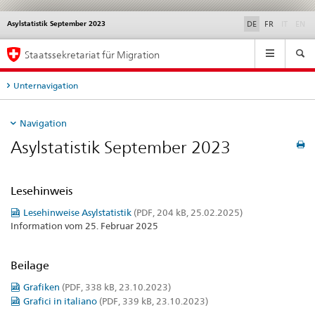
disable
di
Asylstatistik September 2023
Service
DE
FR
IT
EN
navigation
Hauptnavigation
Staatssekretariat für Migration
Unternavigation
Navigation
Asylstatistik September 2023
Lesehinweis
Lesehinweise Asylstatistik
(PDF, 204 kB, 25.02.2025)
Information vom 25. Februar 2025
Beilage
Grafiken
(PDF, 338 kB, 23.10.2023)
Grafici in italiano
(PDF, 339 kB, 23.10.2023)