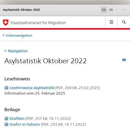
disable
di
Asylstatistik Oktober 2022
Service
DE
FR
IT
EN
navigation
Hauptnavigation
Staatssekretariat für Migration
Unternavigation
Navigation
Asylstatistik Oktober 2022
Lesehinweis
Lesehinweise Asylstatistik
(PDF, 204 kB, 25.02.2025)
Information vom 25. Februar 2025
Beilage
Grafiken
(PDF, 257 kB, 16.11.2022)
Grafici in italiano
(PDF, 252 kB, 16.11.2022)