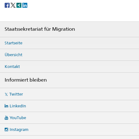
Social
share
Footer
Staatssekretariat für Migration
Startseite
Übersicht
Kontakt
Informiert bleiben
Social
Twitter
media
links
LinkedIn
YouTube
Instagram