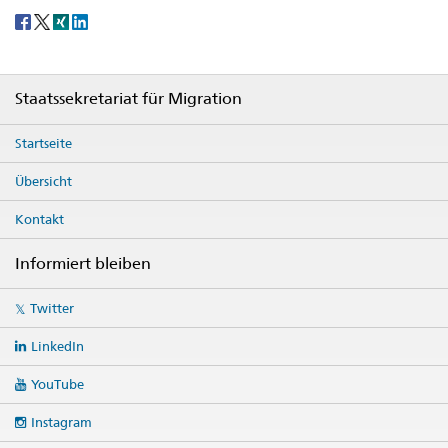
Social
share
Footer
Staatssekretariat für Migration
Startseite
Übersicht
Kontakt
Informiert bleiben
Social
Twitter
media
links
LinkedIn
YouTube
Instagram