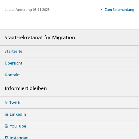
Letzte Änderung 03.11.2023
Zum Seitenanfang
Footer
Staatssekretariat für Migration
Startseite
Übersicht
Kontakt
Informiert bleiben
Social
Twitter
media
links
LinkedIn
YouTube
Instagram