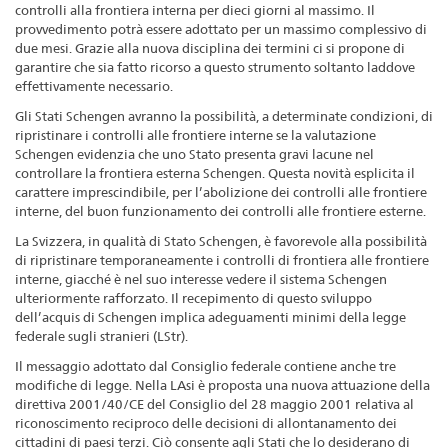
controlli alla frontiera interna per dieci giorni al massimo. Il
provvedimento potrà essere adottato per un massimo complessivo di
due mesi. Grazie alla nuova disciplina dei termini ci si propone di
garantire che sia fatto ricorso a questo strumento soltanto laddove
effettivamente necessario.
Gli Stati Schengen avranno la possibilità, a determinate condizioni, di
ripristinare i controlli alle frontiere interne se la valutazione
Schengen evidenzia che uno Stato presenta gravi lacune nel
controllare la frontiera esterna Schengen. Questa novità esplicita il
carattere imprescindibile, per l’abolizione dei controlli alle frontiere
interne, del buon funzionamento dei controlli alle frontiere esterne.
La Svizzera, in qualità di Stato Schengen, è favorevole alla possibilità
di ripristinare temporaneamente i controlli di frontiera alle frontiere
interne, giacché è nel suo interesse vedere il sistema Schengen
ulteriormente rafforzato. Il recepimento di questo sviluppo
dell’acquis di Schengen implica adeguamenti minimi della legge
federale sugli stranieri (LStr).
Il messaggio adottato dal Consiglio federale contiene anche tre
modifiche di legge. Nella LAsi è proposta una nuova attuazione della
direttiva 2001/40/CE del Consiglio del 28 maggio 2001 relativa al
riconoscimento reciproco delle decisioni di allontanamento dei
cittadini di paesi terzi. Ciò consente agli Stati che lo desiderano di