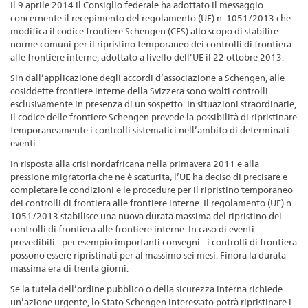
Il 9 aprile 2014 il Consiglio federale ha adottato il messaggio
concernente il recepimento del regolamento (UE) n. 1051/2013 che
modifica il codice frontiere Schengen (CFS) allo scopo di stabilire
norme comuni per il ripristino temporaneo dei controlli di frontiera
alle frontiere interne, adottato a livello dell’UE il 22 ottobre 2013.
Sin dall’applicazione degli accordi d’associazione a Schengen, alle
cosiddette frontiere interne della Svizzera sono svolti controlli
esclusivamente in presenza di un sospetto. In situazioni straordinarie,
il codice delle frontiere Schengen prevede la possibilità di ripristinare
temporaneamente i controlli sistematici nell’ambito di determinati
eventi.
In risposta alla crisi nordafricana nella primavera 2011 e alla
pressione migratoria che ne è scaturita, l’UE ha deciso di precisare e
completare le condizioni e le procedure per il ripristino temporaneo
dei controlli di frontiera alle frontiere interne. Il regolamento (UE) n.
1051/2013 stabilisce una nuova durata massima del ripristino dei
controlli di frontiera alle frontiere interne. In caso di eventi
prevedibili - per esempio importanti convegni - i controlli di frontiera
possono essere ripristinati per al massimo sei mesi. Finora la durata
massima era di trenta giorni.
Se la tutela dell’ordine pubblico o della sicurezza interna richiede
un’azione urgente, lo Stato Schengen interessato potrà ripristinare i