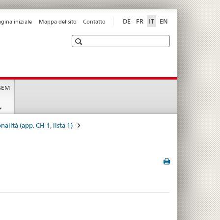
DE
FR
IT
EN
agina iniziale
Mappa del sito
Contatto
Ricerca
t
 SEM
alità (app. CH-1, lista 1)