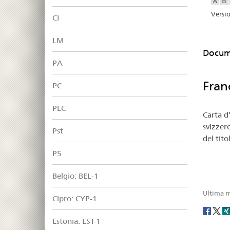
Versio
CI
LM
Docume
PA
Fran
PC
PLC
Carta d’
svizzer
Pst
del tito
P5
Belgio: BEL-1
Ultima m
Cipro: CYP-1
Social
Estonia: EST-1
share