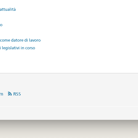
attualità
to
come datore di lavoro
 legislativi in corso
am
RSS