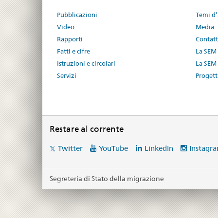
Pubblicazioni
Temi d’
Video
Media
Rapporti
Contat
Fatti e cifre
La SEM
Istruzioni e circolari
La SEM 
Servizi
Progetti
Restare al corrente
Social
Twitter
YouTube
LinkedIn
Instagr
media
links
Segreteria di Stato della migrazione