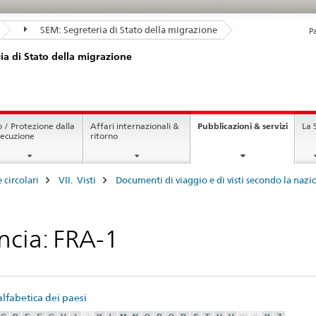
SEM: Segreteria di Stato della migrazione
P
ia di Stato della migrazione
curren
o / Protezione dalla
Affari internazionali &
Pubblicazioni & servizi
La
page
secuzione
ritorno
e circolari
VII. Visti
Documenti di viaggio e di visti secondo la nazion
ncia: FRA-1
alfabetica dei paesi