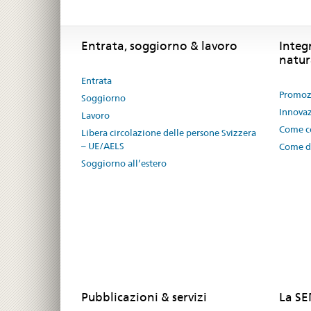
Footer
Footer
Entrata, soggiorno & lavoro
Integ
natur
Entrata
Promozi
Soggiorno
Innovaz
Lavoro
Come co
Libera circolazione delle persone Svizzera
– UE/AELS
Come di
Soggiorno all’estero
Pubblicazioni & servizi
La S