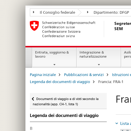
Segreteria
Il Consiglio federale
Dipartimento: DFGP
di
Segreter
Stato
SEM
della
migrazione
Navigation
SEM
Entrata, soggiorno &
Integrazione &
Asil
lavoro
naturalizzazione
per
Breadcrumb
Pagina iniziale
Pubblicazioni & servizi
Istruzioni 
Legenda dei documenti di viaggio
Francia: FRA-1
Ritornare
Fra
Documenti di viaggio e di visti secondo la
nazionalità (app. CH-1, lista 1)
Legenda dei documenti di viaggio
Lista 
B