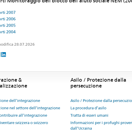
ti Monitoraggio dell blocco dell’aiuto sociale NEM (2
rti 2007
rti 2006
rti 2005
rti 2004
odifica 28.07.2026
razione &
Asilo / Protezione dalla
alizzazione
persecuzione
one dell’integrazione
Asilo / Protezione dalla persecuzi
ione nel settore dell’integrazione
La procedura d’asilo
ntribuire all’integrazione
Tratta di esseri umani
ventare svizzera o svizzero
Informazioni per i profughi prove
dall’Ucraina