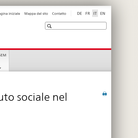
DE
FR
IT
EN
agina iniziale
Mappa del sito
Contatto
Ricerca
t
 SEM
to sociale nel