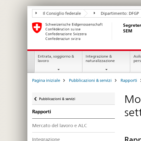
Segreteria
Il Consiglio federale
Dipartimento: DFGP
di
Segreter
Stato
SEM
della
migrazione
Navigation
SEM
Entrata, soggiorno &
Integrazione &
Asil
lavoro
naturalizzazione
per
Breadcrumb
Pagina iniziale
Pubblicazioni & servizi
Rapporti
Ritornare
Mon
Pubblicazioni & servizi
set
Rapporti
Mercato del lavoro e ALC
Rapp
Integrazione