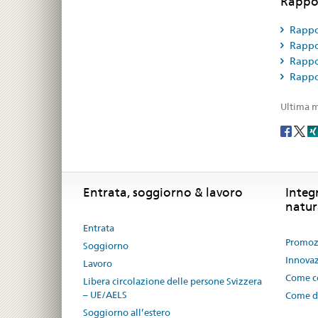
Rappor
Rappo
Rappo
Rappo
Rappo
Ultima m
Social
share
Footer
Footer
Entrata, soggiorno & lavoro
Integ
natur
Entrata
Promozi
Soggiorno
Innovaz
Lavoro
Come co
Libera circolazione delle persone Svizzera
– UE/AELS
Come di
Soggiorno all’estero