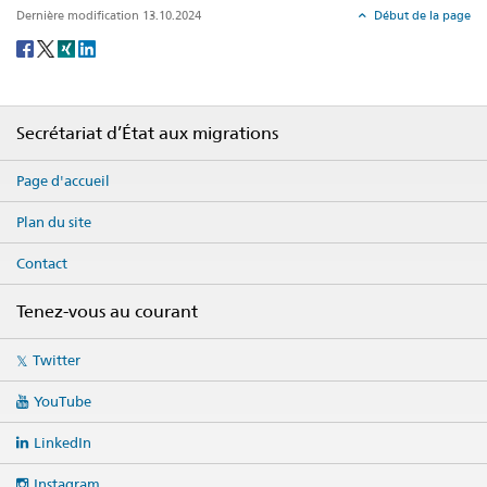
Dernière modification 13.10.2024
Début de la page
Social
share
Footer
Secrétariat d’État aux migrations
Page d'accueil
Plan du site
Contact
Tenez-vous au courant
Social
Twitter
media
links
YouTube
LinkedIn
Instagram