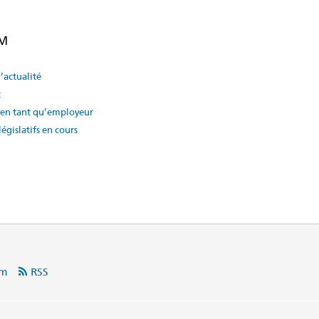
EM
d’actualité
t
en tant qu’employeur
législatifs en cours
am
RSS