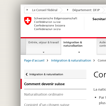
Secrétariat
Le Conseil fédéral
Département: DFJP
d’Etat
Secrétar
aux
migrations
SEM
Navigation
Entrée, séjour & travail
Intégration &
Asile
current
naturalisation
cont
page
Breadcrumb
Page d'accueil
Intégration & naturalisation
Comme
Retour
Com
Intégration & naturalisation
Comment devenir suisse
La natio
Naturalisation ordinaire
Par
plus
Conjoint d’un citoyen suisse