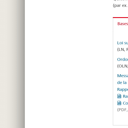
(par ex.
Bases
Loi su
(LN, 
Ordon
(OLN,
Messa
de la
Rappo
Ra
Co
(PDF,