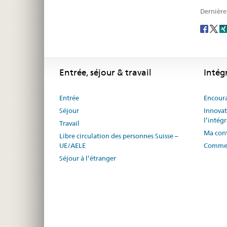
Dernière
Social
share
Footer
Footer
Entrée, séjour & travail
Intég
Entrée
Encoura
Séjour
Innovat
l’intég
Travail
Ma cont
Libre circulation des personnes Suisse –
UE/AELE
Commen
Séjour à l’étranger