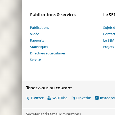
Publications & services
Le S
Publications
Sujets 
Vidéo
Contac
Rapports
Le SEM 
Statistiques
Projets 
Directives et circulaires
Service
Tenez-vous au courant
Social
Twitter
YouTube
LinkedIn
Instagr
media
links
Secrétariat d’État aux migrations