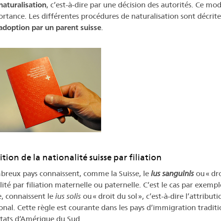
naturalisation
, c’est-à-dire par une décision des autorités. Ce mo
rtance. Les différentes procédures de naturalisation sont décrites
adoption par un parent suisse
.
tion de la nationalité suisse par filiation
reux pays connaissent, comme la Suisse, le
ius sanguinis
ou « dro
ité par filiation maternelle ou paternelle. C’est le cas par exempl
e, connaissent le
ius solis
ou « droit du sol », c’est-à-dire l’attribut
ional. Cette règle est courante dans les pays d’immigration traditi
États d’Amérique du Sud.