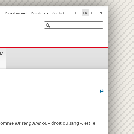
DE
FR
IT
EN
Page d'accueil
Plan du site
Contact
Recherche
EM
u comme
ius sanguinis
ou « droit du sang », est le