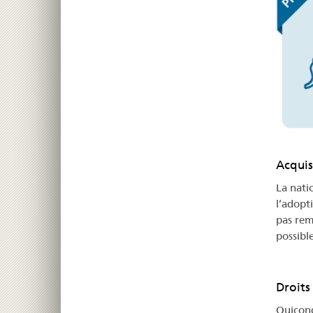
Acquis
La nati
l’adopti
pas remp
possibl
Droits
Quiconq