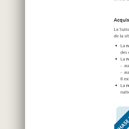
Acquis
La Suis
de la si
La
n
des 
La
n
- a
- a
Il e
La
r
nati