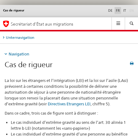
di
Cas de rigueur
Service
DE
FR
IT
EN
navigation
Navigation
Secrétariat d’État aux migrations
Unternavigation
Navigation
Cas de rigueur
La loi sur les étrangers et l’intégration (LEI) et la loi sur l’asile (LAsi)
prévoient à certaines conditions la possibilité de délivrer une
autorisation de séjour à une personne de nationalité étrangère
lorsque son renvoi la placerait dans une situation personnelle
d’extrême gravité (voir
Directives Etrangers LEI
, chiffre 5).
Dans ce cadre, trois cas de figure sont à distinguer :
Le cas individuel d’extrême gravité au sens de l’art. 30 alinéa 1
lettre b LEI (notamment les «sans-papiers»)
Le cas individuel d’extrême gravité d’une personne au bénéfice