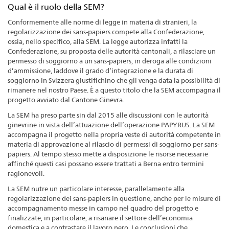
Qual è il ruolo della SEM?
Conformemente alle norme di legge in materia di stranieri, la
regolarizzazione dei sans-papiers compete alla Confederazione,
ossia, nello specifico, alla SEM. La legge autorizza infatti la
Confederazione, su proposta delle autorità cantonali, a rilasciare un
permesso di soggiorno a un sans-papiers, in deroga alle condizioni
d’ammissione, laddove il grado d’integrazione e la durata di
soggiorno in Svizzera giustifichino che gli venga data la possibilità di
rimanere nel nostro Paese. È a questo titolo che la SEM accompagna il
progetto avviato dal Cantone Ginevra.
La SEM ha preso parte sin dal 2015 alle discussioni con le autorità
ginevrine in vista dell’attuazione dell’operazione PAPYRUS. La SEM
accompagna il progetto nella propria veste di autorità competente in
materia di approvazione al rilascio di permessi di soggiorno per sans-
papiers. Al tempo stesso mette a disposizione le risorse necessarie
affinché questi casi possano essere trattati a Berna entro termini
ragionevoli.
La SEM nutre un particolare interesse, parallelamente alla
regolarizzazione dei sans-papiers in questione, anche per le misure di
accompagnamento messe in campo nel quadro del progetto e
finalizzate, in particolare, a risanare il settore dell’economia
domestica e a contrastare il lavoro nero. Le conclusioni che