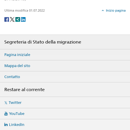
Ultima modifica 01.07.2022
Inizio pagina
Social
share
Footer
Segreteria di Stato della migrazione
Pagina iniziale
Mappa del sito
Contatto
Restare al corrente
Social
Twitter
media
links
YouTube
LinkedIn