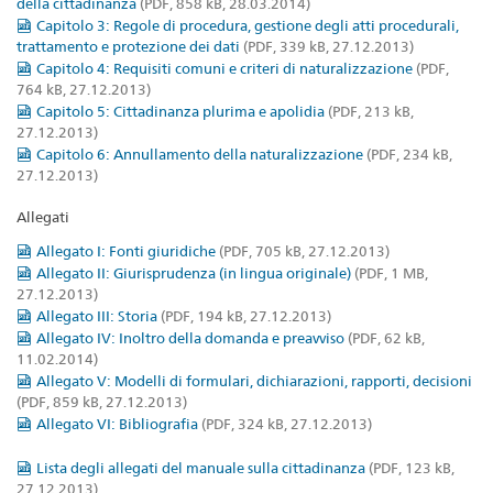
della cittadinanza
(PDF, 858 kB, 28.03.2014)
Capitolo 3: Regole di procedura, gestione degli atti procedurali,
trattamento e protezione dei dati
(PDF, 339 kB, 27.12.2013)
Capitolo 4: Requisiti comuni e criteri di naturalizzazione
(PDF,
764 kB, 27.12.2013)
Capitolo 5: Cittadinanza plurima e apolidia
(PDF, 213 kB,
27.12.2013)
Capitolo 6: Annullamento della naturalizzazione
(PDF, 234 kB,
27.12.2013)
Allegati
Allegato I: Fonti giuridiche
(PDF, 705 kB, 27.12.2013)
Allegato II: Giurisprudenza (in lingua originale)
(PDF, 1 MB,
27.12.2013)
Allegato III: Storia
(PDF, 194 kB, 27.12.2013)
Allegato IV: Inoltro della domanda e preavviso
(PDF, 62 kB,
11.02.2014)
Allegato V: Modelli di formulari, dichiarazioni, rapporti, decisioni
(PDF, 859 kB, 27.12.2013)
Allegato VI: Bibliografia
(PDF, 324 kB, 27.12.2013)
Lista degli allegati del manuale sulla cittadinanza
(PDF, 123 kB,
27.12.2013)