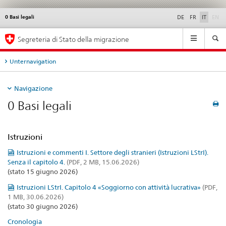
di
0 Basi legali
Service
DE
FR
IT
EN
navigation
Navigation
Segreteria di Stato della migrazione
Unternavigation
Navigazione
0 Basi legali
Istruzioni
Istruzioni e commenti I. Settore degli stranieri (Istruzioni LStrI).
Senza il capitolo 4.
(PDF, 2 MB, 15.06.2026)
(stato 15 giugno 2026)
Istruzioni LStrI. Capitolo 4 «Soggiorno con attività lucrativa»
(PDF,
1 MB, 30.06.2026)
(stato 30 giugno 2026)
Cronologia