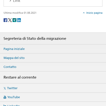
Link
Ultima modifica 01.08.2021
Inizio pagina
Social
share
Footer
Segreteria di Stato della migrazione
Pagina iniziale
Mappa del sito
Contatto
Restare al corrente
Social
Twitter
media
links
YouTube
LinkedIn