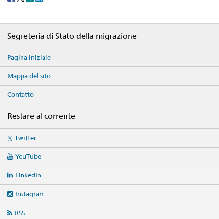
share
Footer
Segreteria di Stato della migrazione
Pagina iniziale
Mappa del sito
Contatto
Restare al corrente
Social
Twitter
media
links
YouTube
LinkedIn
Instagram
RSS