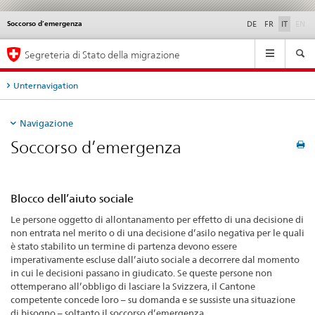
di
Soccorso d’emergenza
Service
DE
FR
IT
EN
navigation
Navigation
Segreteria di Stato della migrazione
Unternavigation
Navigazione
Soccorso d’emergenza
Blocco dell’aiuto sociale
Le persone oggetto di allontanamento per effetto di una decisione di
non entrata nel merito o di una decisione d’asilo negativa per le quali
è stato stabilito un termine di partenza devono essere
imperativamente escluse dall’aiuto sociale a decorrere dal momento
in cui le decisioni passano in giudicato. Se queste persone non
ottemperano all’obbligo di lasciare la Svizzera, il Cantone
competente concede loro – su domanda e se sussiste una situazione
di bisogno – soltanto il soccorso d’emergenza.