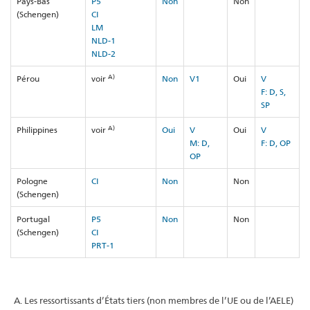
Pays-Bas
P5
Non
Non
(Schengen)
CI
LM
NLD-1
NLD-2
A)
Pérou
voir
Non
V1
Oui
V
F: D, S,
SP
A)
Philippines
voir
Oui
V
Oui
V
M: D,
F: D, OP
OP
Pologne
CI
Non
Non
(Schengen)
Portugal
P5
Non
Non
(Schengen)
CI
PRT-1
Les ressortissants d’États tiers (non membres de l’UE ou de l’AELE)