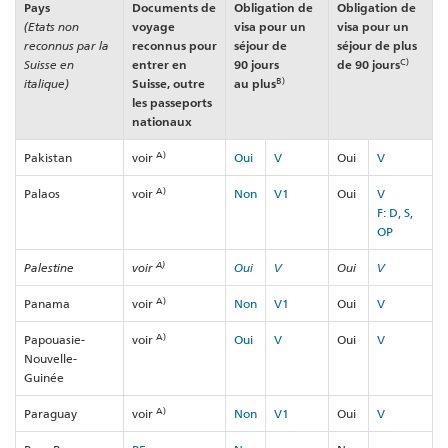
Pays
Documents de
Obligation de
Obligation de
(Etats non
voyage
visa pour un
visa pour un
reconnus par la
reconnus pour
séjour de
séjour de plus
C)
Suisse en
entrer en
90 jours
de 90 jours
B)
italique)
Suisse, outre
au plus
les passeports
nationaux
A)
Pakistan
voir
Oui
V
Oui
V
A)
Palaos
voir
Non
V1
Oui
V
F: D, S,
OP
A)
Palestine
voir
Oui
V
Oui
V
A)
Panama
voir
Non
V1
Oui
V
A)
Papouasie-
voir
Oui
V
Oui
V
Nouvelle-
Guinée
A)
Paraguay
voir
Non
V1
Oui
V