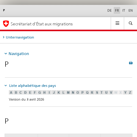
P
Service
DE
FR
IT
EN
navigation
Navigation
Secrétariat d’État aux migrations
Unternavigation
Navigation
P
Liste alphabétique des pays
Version du 3 avril 2026
P