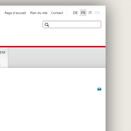
disabled
DE
FR
IT
EN
Page d'accueil
Plan du site
Contact
Recherche
t
SEM