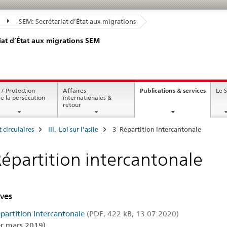
SEM: Secrétariat d’État aux migrations
iat d’État aux migrations SEM
curren
 / Protection
Affaires
Publications & services
Le 
page
re la persécution
internationales &
retour
t circulaires
III. Loi sur l’asile
3 Répartition intercantonale
épartition intercantonale
ives
épartition intercantonale
(PDF, 422 kB, 13.07.2020)
er mars 2019)