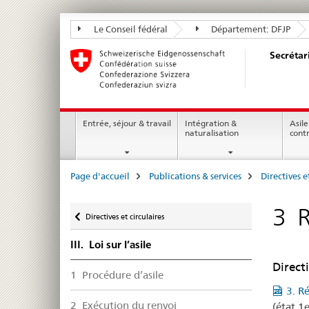
Secrétariat
Le Conseil fédéral
Département: DFJP
d’Etat
Secrétar
aux
migrations
SEM
Navigation
Entrée, séjour & travail
Intégration &
Asile
naturalisation
cont
Breadcrumb
Page d'accueil
Publications & services
Directives e
Retour
3 R
Directives et circulaires
III. Loi sur l’asile
Direct
1 Procédure d’asile
3. R
2 Exécution du renvoi
(état 1