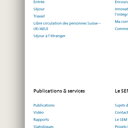
Entrée
Encoura
Séjour
Innovat
l’intég
Travail
Ma cont
Libre circulation des personnes Suisse –
UE/AELE
Commen
Séjour à l’étranger
Publications & services
Le S
Publications
Sujets 
Vidéo
Contac
Rapports
Le SEM 
Statistiques
Projets 