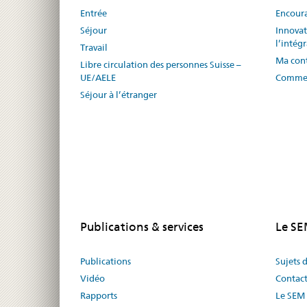
Entrée
Encoura
Séjour
Innovat
l’intég
Travail
Ma cont
Libre circulation des personnes Suisse –
UE/AELE
Commen
Séjour à l’étranger
Publications & services
Le S
Publications
Sujets 
Vidéo
Contac
Rapports
Le SEM 