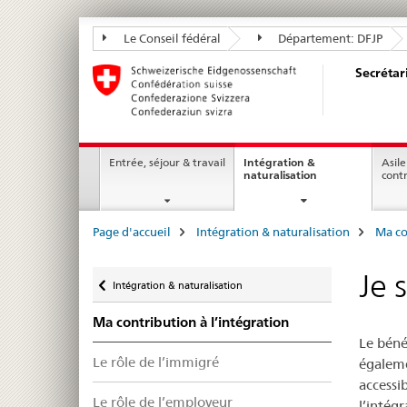
Secrétariat
Le Conseil fédéral
Département: DFJP
d’Etat
Secrétar
aux
migrations
SEM
Navigation
Entrée, séjour & travail
Intégration &
Asile
current
naturalisation
cont
page
Breadcrumb
Page d'accueil
Intégration & naturalisation
Ma co
Retour
Je 
Intégration & naturalisation
Ma contribution à l’intégration
Le béné
Le rôle de l’immigré
égaleme
accessi
Le rôle de l’employeur
l’intég