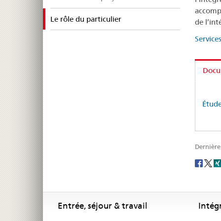
accompa
selected
Le rôle du particulier
de l’in
Services
Docu
Étude
Dernière
Social
share
Footer
Footer
Entrée, séjour & travail
Intég