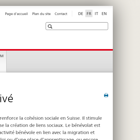
DE
FR
IT
EN
Page d'accueil
Plan du site
Contact
Recherche
EM
ivé
enforce la cohésion sociale en Suisse. Il stimule
 la création de liens sociaux. Le bénévolat est
ctivité bénévole en lien avec la migration et
loi ou d’une place d’apprentissage, ou encore