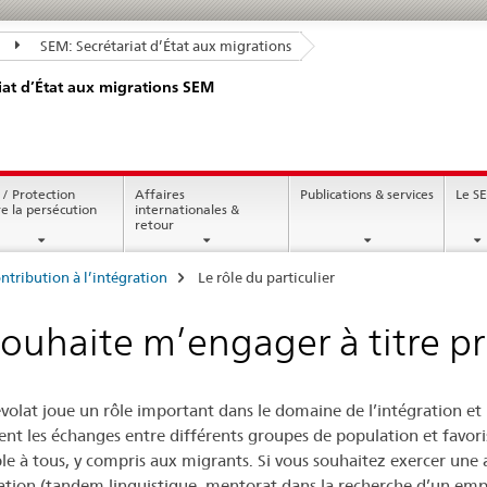
SEM: Secrétariat d’État aux migrations
iat d’État aux migrations SEM
 / Protection
Affaires
Publications & services
Le S
re la persécution
internationales &
retour
ntribution à l’intégration
Le rôle du particulier
souhaite m’engager à titre pr
volat joue un rôle important dans le domaine de l’intégration et r
nt les échanges entre différents groupes de population et favorise
ble à tous, y compris aux migrants. Si vous souhaitez exercer une a
ration (tandem linguistique, mentorat dans la recherche d’un emp