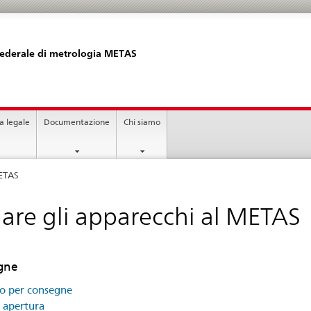
 federale di metrologia METAS
a legale
Documentazione
Chi siamo
METAS
iare gli apparecchi al METAS
gne
zo per consegne
i apertura