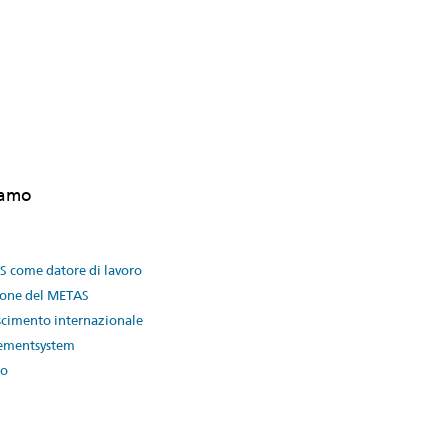
iamo
S come datore di lavoro
ione del METAS
cimento internazionale
mentsystem
to