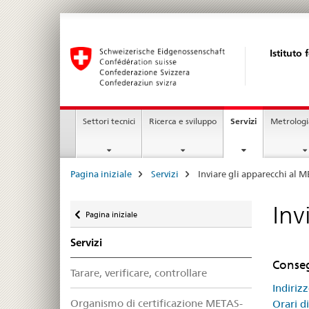
Istituto
Navigation
current
Settori tecnici
Ricerca e sviluppo
Servizi
Metrologi
page
Breadcrumb
Pagina iniziale
Servizi
Inviare gli apparecchi al 
Ritornare
Inv
Pagina iniziale
Servizi
Conse
Tarare, verificare, controllare
Indiriz
Organismo di certificazione METAS-
Orari d