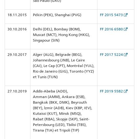
São Paulo (GRU)
18.11.2015
Pékin (PEK), Shanghai (PVG)
FF 2015 5473
30.10.2016
Delhi (DEL), Bombay (BOM),
FF 2016 6580
Muscat (MCT), Hong Kong (HKG),
Singapour (SIN)
29.10.2017
Alger (ALG), Belgrade (BEG),
FF 2017 5224
Johannesbourg (JNB), Le Caire
(CAI), Le Cap (CPT), Montréal (YUL),
Rio de Janeiro (GIG), Toronto (YYZ)
et Tunis (TUN)
27.10.2019
Addis-Abeba (ADD),
FF 2019 5582
Amman (AMM), Ankara (ESB),
Bangkok (BKK, DMK), Beyrouth
(BEY), lzmir (ADB), Kiev (KBP, IEV),
Kutaissi (KUT), Minsk (MSQ),
Rabat (RBA), Skopje (SKP), Saint-
Petersbourg (LED), Tbilisi (TBS),
Tirana (TIA) et Tripoli (TIP)