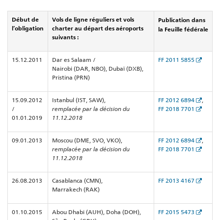
Début de
Vols de ligne réguliers et vols
Publication dans
l’obligation
charter au départ des aéroports
la Feuille fédérale
suivants :
15.12.2011
Dar es Salaam /
FF 2011 5855
Nairobi (DAR, NBO), Dubaï (DXB),
Pristina (PRN)
15.09.2012
Istanbul (IST, SAW),
FF 2012 6894
,
/
remplacée par la décision du
FF 2018 7701
01.01.2019
11.12.2018
09.01.2013
Moscou (DME, SVO, VKO),
FF 2012 6894
,
remplacée par la décision du
FF 2018 7701
11.12.2018
26.08.2013
Casablanca (CMN),
FF 2013 4167
Marrakech (RAK)
01.10.2015
Abou Dhabi (AUH), Doha (DOH),
FF 2015 5473