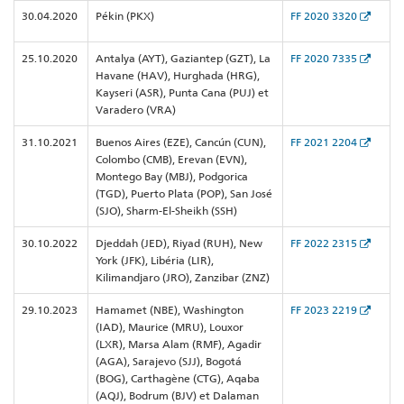
30.04.2020
Pékin (PKX)
FF 2020 3320
25.10.2020
Antalya (AYT), Gaziantep (GZT), La
FF 2020 7335
Havane (HAV), Hurghada (HRG),
Kayseri (ASR), Punta Cana (PUJ) et
Varadero (VRA)
31.10.2021
Buenos Aires (EZE), Cancún (CUN),
FF 2021 2204
Colombo (CMB), Erevan (EVN),
Montego Bay (MBJ), Podgorica
(TGD), Puerto Plata (POP), San José
(SJO), Sharm-El-Sheikh (SSH)
30.10.2022
Djeddah (JED), Riyad (RUH), New
FF 2022 2315
York (JFK), Libéria (LIR),
Kilimandjaro (JRO), Zanzibar (ZNZ)
29.10.2023
Hamamet (NBE), Washington
FF 2023 2219
(IAD), Maurice (MRU), Louxor
(LXR), Marsa Alam (RMF), Agadir
(AGA), Sarajevo (SJJ), Bogotá
(BOG), Carthagène (CTG), Aqaba
(AQJ), Bodrum (BJV) et Dalaman