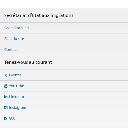
Footer
Secrétariat d’État aux migrations
Page d'accueil
Plan du site
Contact
Tenez-vous au courant
Social
Twitter
media
links
YouTube
LinkedIn
Instagram
RSS