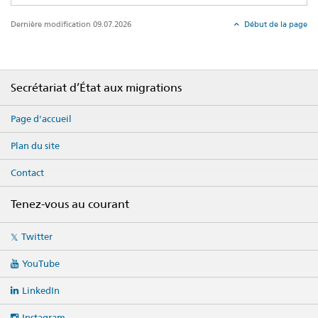
Dernière modification 09.07.2026
Début de la page
Footer
Secrétariat d’État aux migrations
Page d'accueil
Plan du site
Contact
Tenez-vous au courant
Social
Twitter
media
links
YouTube
LinkedIn
Instagram